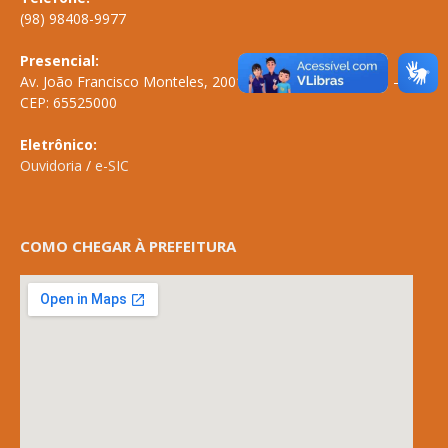
(98) 98408-9977
Presencial:
Av. João Francisco Monteles, 2001 \ Centro \ ANAPURUS – MA
CEP: 65525000
Eletrônico:
Ouvidoria
/
e-SIC
COMO CHEGAR À PREFEITURA