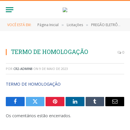
VOCÊ ESTÁ EM:
Página Inicial
Licitações
PREGÃO ELETRÔNICO Nº 041/2022 (REGISTRO DE EVENTUAL AQUISIÇÃO DE EQUIPAMENTOS/MATERIAL PERMANENTE PARA ATENDER AS NECESSIDADES DA SECRETARIA MUNICIPAL DE SAÚDE)
»
»
TERMO DE HOMOLOGAÇÃO
0
POR
CR2-ADMIN8
ON
9 DE MAIO DE 2023
TERMO DE HOMOLOGAÇÃO
Facebook
Twitter
Pinterest
LinkedIn
Tumblr
E-
mail
Os comentários estão encerrados.