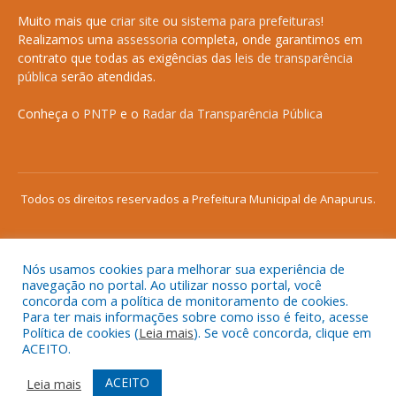
Muito mais que
criar site
ou
sistema para prefeituras
!
Realizamos uma
assessoria
completa, onde garantimos em
contrato que todas as exigências das
leis de transparência
pública
serão atendidas.
Conheça o
PNTP
e o
Radar da Transparência Pública
Todos os direitos reservados a Prefeitura Municipal de Anapurus.
Nós usamos cookies para melhorar sua experiência de
Mapa do Site
Acessar Área Administrativa
navegação no portal. Ao utilizar nosso portal, você
concorda com a política de monitoramento de cookies.
Acessar o Webmail
Para ter mais informações sobre como isso é feito, acesse
Política de cookies (
Leia mais
). Se você concorda, clique em
ACEITO.
ACEITO
Leia mais