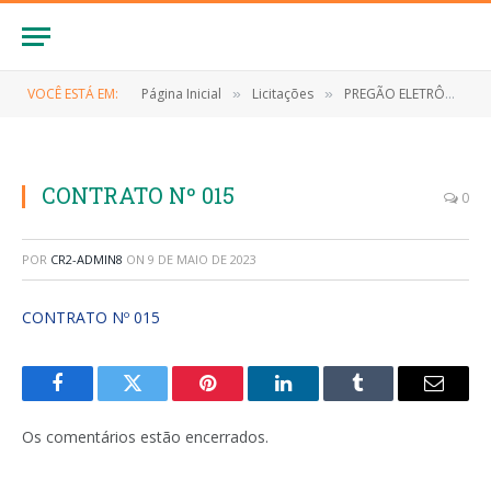
VOCÊ ESTÁ EM:
Página Inicial
Licitações
PREGÃO ELETRÔNICO Nº 041/2022 (REGISTRO DE EVENTUAL AQUISIÇÃO DE EQUIPAMENTOS/MATERIAL PERMANENTE PARA ATENDER AS NECESSIDADES DA SECRETARIA MUNICIPAL DE SAÚDE)
»
»
CONTRATO Nº 015
0
POR
CR2-ADMIN8
ON
9 DE MAIO DE 2023
CONTRATO Nº 015
Facebook
Twitter
Pinterest
LinkedIn
Tumblr
E-
mail
Os comentários estão encerrados.