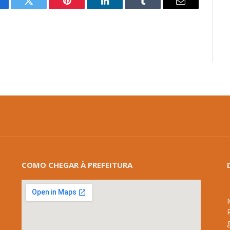
cebook
Twitter
Pinterest
LinkedIn
Tumblr
E-
mail
COMO CHEGAR À PREFEITURA