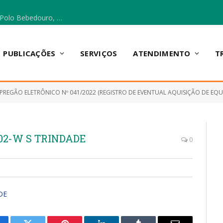
Escola Municipal Vicentina Vieira dos Santos, no Polo Bebedouro, recebeu materiais para a implantação do Cantinho da Leitura e da Sala Multidisciplinar.
PUBLICAÇÕES
SERVIÇOS
ATENDIMENTO
T
PREGÃO ELETRÔNICO Nº 041/2022 (REGISTRO DE EVENTUAL AQUISIÇÃO DE EQUIPAMENTOS/MATERIAL PERMANENTE 
002-W S TRINDADE
0
DE