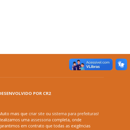
DESENVOLVIDO POR CR2
Muito mais que
criar site
ou
sistema para prefeituras
!
Realizamos uma
assessoria
completa, onde
garantimos em contrato que todas as exigências