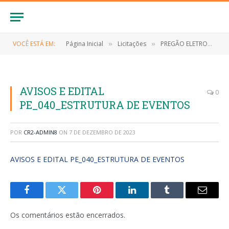
VOCÊ ESTÁ EM:
Página Inicial
Licitações
PREGÃO ELETRONICO Nº 040/2023/SRP (Eventual Contratação de empresa para registro de preços para contratação dos serviços de locação de estruturas de som, iluminação, e equipamentos diversos para eventos, assim como contratação de show artístico e cultural)
»
»
AVISOS E EDITAL
0
PE_040_ESTRUTURA DE EVENTOS
POR
CR2-ADMIN8
ON
7 DE DEZEMBRO DE 2023
AVISOS E EDITAL PE_040_ESTRUTURA DE EVENTOS
Facebook
Twitter
Pinterest
LinkedIn
Tumblr
E-
mail
Os comentários estão encerrados.