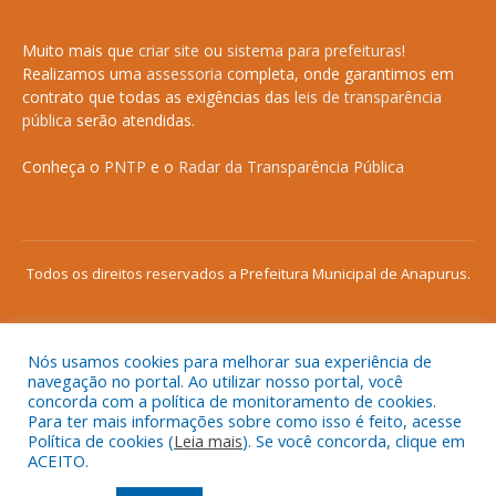
Muito mais que
criar site
ou
sistema para prefeituras
!
Realizamos uma
assessoria
completa, onde garantimos em
contrato que todas as exigências das
leis de transparência
pública
serão atendidas.
Conheça o
PNTP
e o
Radar da Transparência Pública
Todos os direitos reservados a Prefeitura Municipal de Anapurus.
Nós usamos cookies para melhorar sua experiência de
Mapa do Site
Acessar Área Administrativa
navegação no portal. Ao utilizar nosso portal, você
concorda com a política de monitoramento de cookies.
Acessar o Webmail
Para ter mais informações sobre como isso é feito, acesse
Política de cookies (
Leia mais
). Se você concorda, clique em
ACEITO.