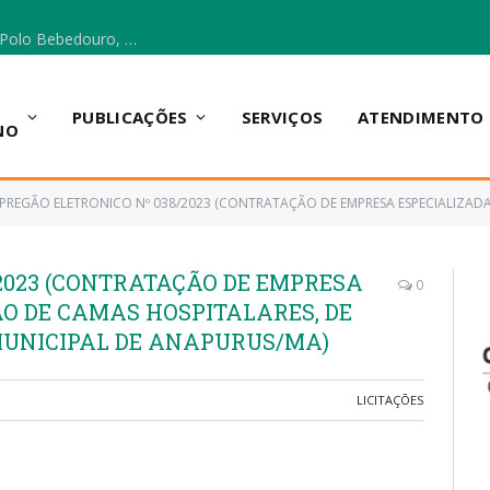
Escola Municipal Vicentina Vieira dos Santos, no Polo Bebedouro, recebeu materiais para a implantação do Cantinho da Leitura e da Sala Multidisciplinar.
PUBLICAÇÕES
SERVIÇOS
ATENDIMENTO
NO
PREGÃO ELETRONICO Nº 038/2023 (CONTRATAÇÃO DE EMPRESA ESPECIALIZADA NA AQUISIÇÃO DE CAMAS HOSPIT
2023 (CONTRATAÇÃO DE EMPRESA
0
ÃO DE CAMAS HOSPITALARES, DE
MUNICIPAL DE ANAPURUS/MA)
LICITAÇÕES