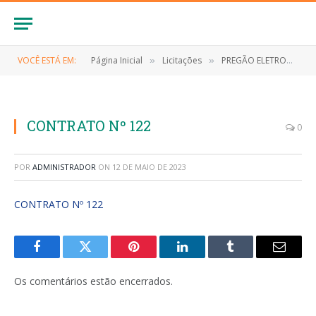
VOCÊ ESTÁ EM:
Página Inicial
Licitações
PREGÃO ELETRONICO Nº 038/2022 (CONTRATAÇÃO DE EMPRESA ESPECIALIZADA PARA O FORNECIMENTO DE MATERIAIS DE LIMPEZA E HIGIENE PESSOAL PARA ATENDER AS NECESSIDADES, DA SECRETARIA MUNICIPAL DE EDUCAÇÃO DO MUNICÍPIO DE ANAPURUS/MA)
»
»
CONTRATO Nº 122
0
POR
ADMINISTRADOR
ON
12 DE MAIO DE 2023
CONTRATO Nº 122
Facebook
Twitter
Pinterest
LinkedIn
Tumblr
E-
mail
Os comentários estão encerrados.