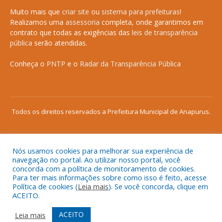
Muito mais que
criar site
ou
sistema para prefeituras
!
Realizamos uma
assessoria
completa, onde garantimos em
contrato que todas as exigências das
leis de transparência
pública
serão atendidas.
Conheça o
PNTP
e o
Radar da Transparência Pública
Todos os direitos reservados a Prefeitura Municipal de Anapurus.
Nós usamos cookies para melhorar sua experiência de
Mapa do Site
Acessar Área Administrativa
navegação no portal. Ao utilizar nosso portal, você
concorda com a política de monitoramento de cookies.
Acessar o Webmail
Para ter mais informações sobre como isso é feito, acesse
Política de cookies (
Leia mais
). Se você concorda, clique em
ACEITO.
ACEITO
Leia mais