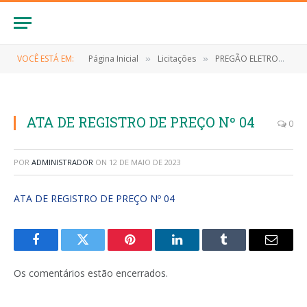
VOCÊ ESTÁ EM:
Página Inicial
Licitações
PREGÃO ELETRONICO Nº 038/2022 (CONTRATAÇÃO DE EMPRESA ESPECIALIZADA PARA O FORNECIMENTO DE MATERIAIS DE LIMPEZA E HIGIENE PESSOAL PARA ATENDER AS NECESSIDADES, DA SECRETARIA MUNICIPAL DE EDUCAÇÃO DO MUNICÍPIO DE ANAPURUS/MA)
»
»
ATA DE REGISTRO DE PREÇO Nº 04
0
POR
ADMINISTRADOR
ON
12 DE MAIO DE 2023
ATA DE REGISTRO DE PREÇO Nº 04
Facebook
Twitter
Pinterest
LinkedIn
Tumblr
E-
mail
Os comentários estão encerrados.