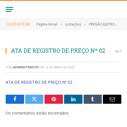
VOCÊ ESTÁ EM:
Página Inicial
Licitações
PREGÃO ELETRONICO Nº 038/2022 (CONTRATAÇÃO DE EMPRESA ESPECIALIZADA PARA O FORNECIMENTO DE MATERIAIS DE LIMPEZA E HIGIENE PESSOAL PARA ATENDER AS NECESSIDADES, DA SECRETARIA MUNICIPAL DE EDUCAÇÃO DO MUNICÍPIO DE ANAPURUS/MA)
»
»
ATA DE REGISTRO DE PREÇO Nº 02
0
POR
ADMINISTRADOR
ON
12 DE MAIO DE 2023
ATA DE REGISTRO DE PREÇO Nº 02
Facebook
Twitter
Pinterest
LinkedIn
Tumblr
E-
mail
Os comentários estão encerrados.