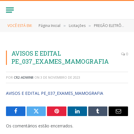
VOCÊ ESTÁ EM:
Página Inicial
Licitações
PREGÃO ELETRÔNICO Nº 037/2023 (FORMAÇÃO DE REGISTRO DE PREÇOS PARA FUTURA E EVENTUAL CONTRATAÇÃO DE EMPRESA ESPECIALIZADA EM SERVIÇOS DE EXAMES DE MAMOGRAFIA DIGITAL BILATERAL A SEREM REALIZADOS EM UNIDADE MÓVEL)
»
»
AVISOS E EDITAL
0
PE_037_EXAMES_MAMOGRAFIA
POR
CR2-ADMIN8
ON
3 DE NOVEMBRO DE 2023
AVISOS E EDITAL PE_037_EXAMES_MAMOGRAFIA
Facebook
Twitter
Pinterest
LinkedIn
Tumblr
E-
mail
Os comentários estão encerrados.