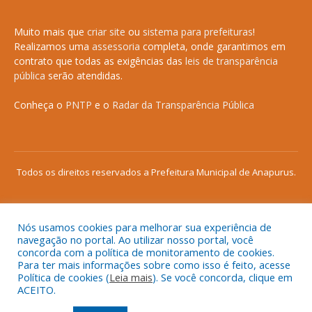
Muito mais que
criar site
ou
sistema para prefeituras
!
Realizamos uma
assessoria
completa, onde garantimos em
contrato que todas as exigências das
leis de transparência
pública
serão atendidas.
Conheça o
PNTP
e o
Radar da Transparência Pública
Todos os direitos reservados a Prefeitura Municipal de Anapurus.
Nós usamos cookies para melhorar sua experiência de
Mapa do Site
Acessar Área Administrativa
navegação no portal. Ao utilizar nosso portal, você
concorda com a política de monitoramento de cookies.
Acessar o Webmail
Para ter mais informações sobre como isso é feito, acesse
Política de cookies (
Leia mais
). Se você concorda, clique em
ACEITO.