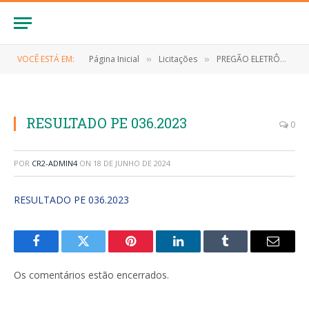
VOCÊ ESTÁ EM:
Página Inicial
Licitações
PREGÃO ELETRÔNICO Nº 036/2023 (FORMAÇÃO DE REGISTRO DE PREÇOS PARA AQUISIÇÃO DE COMBUSTÍVEL E ÓLEOS LUBRIFICANTES PARA ATENDER AS NECESSIDADES DA FROTA DE VEÍCULOS DA PREFEITURA MUNICIPAL DE ANAPURUS/MA)
»
»
RESULTADO PE 036.2023
0
POR
CR2-ADMIN4
ON
18 DE JUNHO DE 2024
RESULTADO PE 036.2023
Facebook
Twitter
Pinterest
LinkedIn
Tumblr
E-
mail
Os comentários estão encerrados.