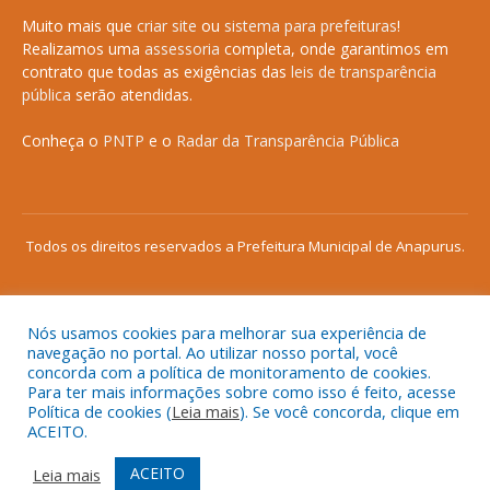
Muito mais que
criar site
ou
sistema para prefeituras
!
Realizamos uma
assessoria
completa, onde garantimos em
contrato que todas as exigências das
leis de transparência
pública
serão atendidas.
Conheça o
PNTP
e o
Radar da Transparência Pública
Todos os direitos reservados a Prefeitura Municipal de Anapurus.
Nós usamos cookies para melhorar sua experiência de
Mapa do Site
Acessar Área Administrativa
navegação no portal. Ao utilizar nosso portal, você
concorda com a política de monitoramento de cookies.
Acessar o Webmail
Para ter mais informações sobre como isso é feito, acesse
Política de cookies (
Leia mais
). Se você concorda, clique em
ACEITO.
ACEITO
Leia mais