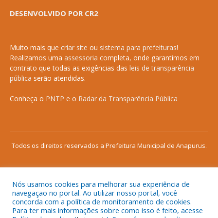
DESENVOLVIDO POR CR2
Muito mais que
criar site
ou
sistema para prefeituras
!
Realizamos uma
assessoria
completa, onde garantimos em
contrato que todas as exigências das
leis de transparência
pública
serão atendidas.
Conheça o
PNTP
e o
Radar da Transparência Pública
Todos os direitos reservados a Prefeitura Municipal de Anapurus.
Nós usamos cookies para melhorar sua experiência de
Mapa do Site
Acessar Área Administrativa
navegação no portal. Ao utilizar nosso portal, você
concorda com a política de monitoramento de cookies.
Acessar o Webmail
Para ter mais informações sobre como isso é feito, acesse