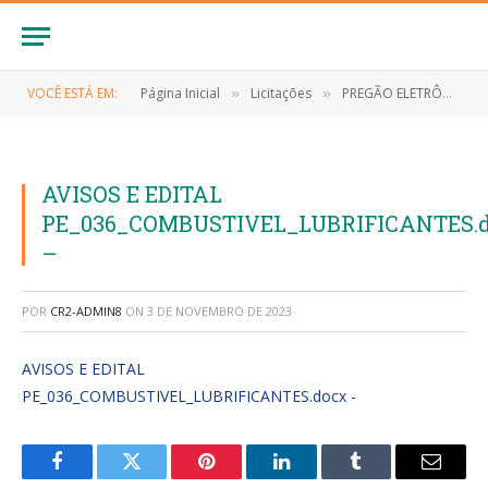
VOCÊ ESTÁ EM:
Página Inicial
Licitações
PREGÃO ELETRÔNICO Nº 036/2023 (FORMAÇÃO DE REGISTRO DE PREÇOS PARA AQUISIÇÃO DE COMBUSTÍVEL E ÓLEOS LUBRIFICANTES PARA ATENDER AS NECESSIDADES DA FROTA DE VEÍCULOS DA PREFEITURA MUNICIPAL DE ANAPURUS/MA)
»
»
AVISOS E EDITAL
PE_036_COMBUSTIVEL_LUBRIFICANTES.
–
POR
CR2-ADMIN8
ON
3 DE NOVEMBRO DE 2023
AVISOS E EDITAL
PE_036_COMBUSTIVEL_LUBRIFICANTES.docx -
Facebook
Twitter
Pinterest
LinkedIn
Tumblr
E-