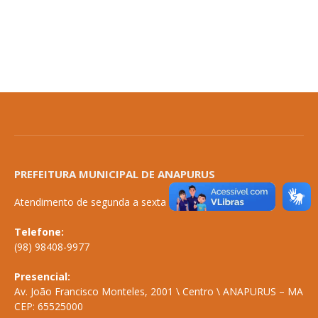
PREFEITURA MUNICIPAL DE ANAPURUS
Atendimento de segunda a sexta de 08:00 às 14:00
Telefone:
(98) 98408-9977
Presencial:
Av. João Francisco Monteles, 2001 \ Centro \ ANAPURUS – MA
CEP: 65525000