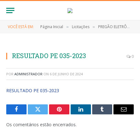
VOCÊ ESTÁ EM:
Página Inicial
Licitações
PREGÃO ELETRÔNICO Nº 035/2023 (CONTRATAÇÃO DE PESSOA JURÍDICA PARA A PRESTAÇÃO DE SERVIÇOS DE ULTRASSONOGRAFIA, PARA ATENDER AS NECESSIDADES DA SECRETARIA DE SAÚDE DO MUNICÍPIO DE ANAPURUS/MA)
»
»
RESULTADO PE 035-2023
0
POR
ADMINISTRADOR
ON
6 DE JUNHO DE 2024
RESULTADO PE 035-2023
Facebook
Twitter
Pinterest
LinkedIn
Tumblr
E-
mail
Os comentários estão encerrados.