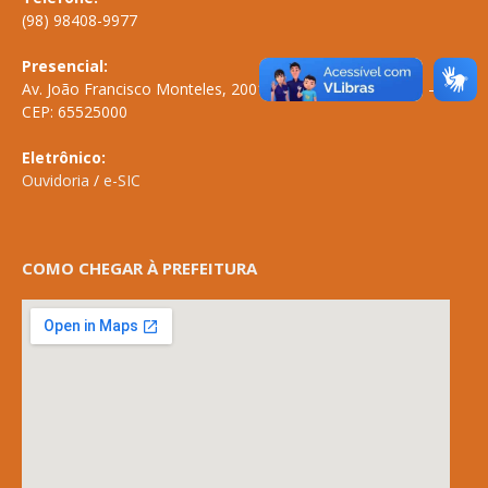
(98) 98408-9977
Presencial:
Av. João Francisco Monteles, 2001 \ Centro \ ANAPURUS – MA
CEP: 65525000
Eletrônico:
Ouvidoria
/
e-SIC
COMO CHEGAR À PREFEITURA