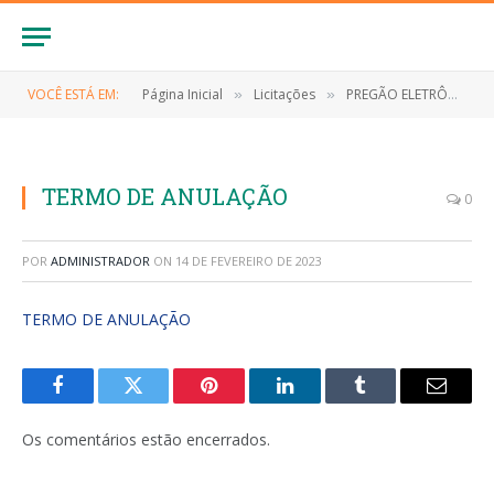
VOCÊ ESTÁ EM:
Página Inicial
Licitações
PREGÃO ELETRÔNICO Nº 035/2022-SRP (CONTRATAÇÃO DE EMPRESA ESPECIALIZADA NA PRESTAÇÃO DE SERVIÇOS FUNERÁRIOS, COM FORNECIMENTO DE URNA FUNERÁRIA E SERVIÇO DE TRANSLADO)
»
»
TERMO DE ANULAÇÃO
0
POR
ADMINISTRADOR
ON
14 DE FEVEREIRO DE 2023
TERMO DE ANULAÇÃO
Facebook
Twitter
Pinterest
LinkedIn
Tumblr
E-
mail
Os comentários estão encerrados.