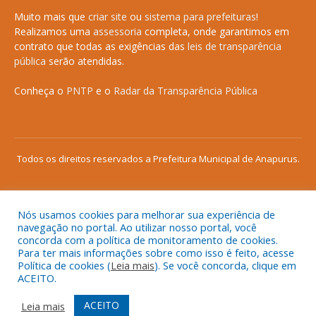
Muito mais que
criar site
ou
sistema para prefeituras
!
Realizamos uma
assessoria
completa, onde garantimos em
contrato que todas as exigências das
leis de transparência
pública
serão atendidas.
Conheça o
PNTP
e o
Radar da Transparência Pública
Todos os direitos reservados a Prefeitura Municipal de Anapurus.
Nós usamos cookies para melhorar sua experiência de
Mapa do Site
Acessar Área Administrativa
navegação no portal. Ao utilizar nosso portal, você
concorda com a política de monitoramento de cookies.
Acessar o Webmail
Para ter mais informações sobre como isso é feito, acesse
Política de cookies (
Leia mais
). Se você concorda, clique em
ACEITO.
ACEITO
Leia mais