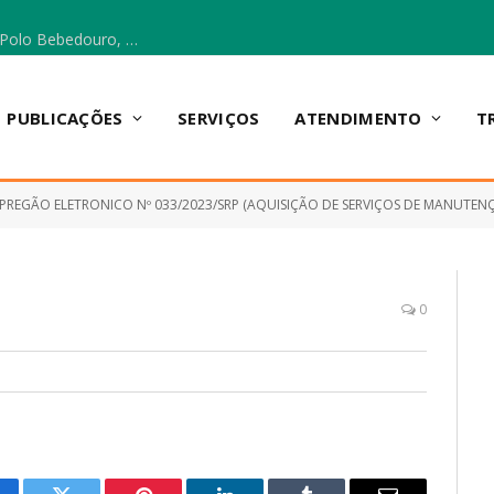
Escola Municipal Vicentina Vieira dos Santos, no Polo Bebedouro, recebeu materiais para a implantação do Cantinho da Leitura e da Sala Multidisciplinar.
PUBLICAÇÕES
SERVIÇOS
ATENDIMENTO
T
PREGÃO ELETRONICO Nº 033/2023/SRP (AQUISIÇÃO DE SERVIÇOS DE MANUTENÇÃO E EQUIPAMENTOS ELETRÔNICOS DE IN
0