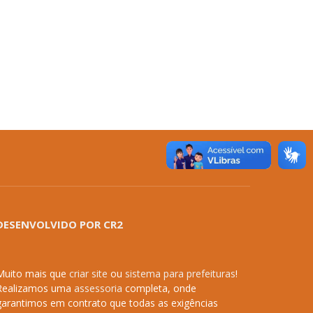
DESENVOLVIDO POR CR2
Muito mais que
criar site
ou
sistema para prefeituras
!
Realizamos uma
assessoria
completa, onde
garantimos em contrato que todas as exigências