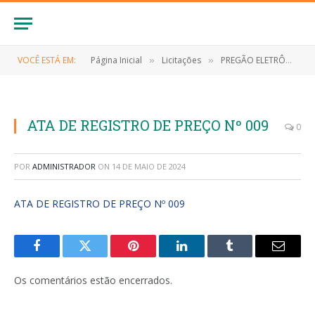
VOCÊ ESTÁ EM:
Página Inicial
Licitações
PREGÃO ELETRÔNICO Nº 032/2023/SRP (CONTRATAÇÃO DE EMPRESA PARA AQUISIÇÃO DE SUPRIMENTOS, EQUIPAMENTOS E ELETRÔNICOS DE INFORMÁTICA, PARA ATENDER AS NECESSIDADES SECRETARIA MUNICIPAL DE SAÚDE DO MUNICÍPIO DE ANAPURUS/MA)
»
»
ATA DE REGISTRO DE PREÇO Nº 009
0
POR
ADMINISTRADOR
ON
14 DE MAIO DE 2024
ATA DE REGISTRO DE PREÇO Nº 009
Facebook
Twitter
Pinterest
LinkedIn
Tumblr
E-
mail
Os comentários estão encerrados.