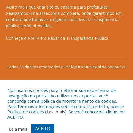
Muito mais que
criar site
ou
sistema para prefeituras
!
Realizamos uma
assessoria
completa, onde garantimos em
contrato que todas as exigências das
leis de transparência
pública
serão atendidas.
Conheça o
PNTP
e o
Radar da Transparência Pública
Todos os direitos reservados a Prefeitura Municipal de Anapurus.
Nós usamos cookies para melhorar sua experiência de
Mapa do Site
Acessar Área Administrativa
navegação no portal. Ao utilizar nosso portal, você
concorda com a política de monitoramento de cookies.
Acessar o Webmail
Para ter mais informações sobre como isso é feito, acesse
Política de cookies (
Leia mais
). Se você concorda, clique em
ACEITO.
ACEITO
Leia mais