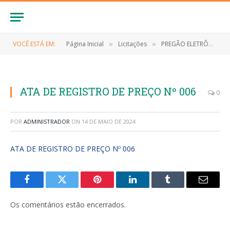
VOCÊ ESTÁ EM:
Página Inicial
Licitações
PREGÃO ELETRÔNICO Nº 032/2023/SRP (CONTRATAÇÃO DE EMPRESA PARA AQUISIÇÃO DE SUPRIMENTOS, EQUIPAMENTOS E ELETRÔNICOS DE INFORMÁTICA, PARA ATENDER AS NECESSIDADES SECRETARIA MUNICIPAL DE SAÚDE DO MUNICÍPIO DE ANAPURUS/MA)
»
»
ATA DE REGISTRO DE PREÇO Nº 006
0
POR
ADMINISTRADOR
ON
14 DE MAIO DE 2024
ATA DE REGISTRO DE PREÇO Nº 006
Facebook
Twitter
Pinterest
LinkedIn
Tumblr
E-
mail
Os comentários estão encerrados.