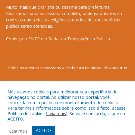
Muito mais que
criar site
ou
sistema para prefeituras
!
Realizamos uma
assessoria
completa, onde garantimos em
contrato que todas as exigências das
leis de transparência
pública
serão atendidas.
Conheça o
PNTP
e o
Radar da Transparência Pública
Todos os direitos reservados a Prefeitura Municipal de Anapurus.
Nós usamos cookies para melhorar sua experiência de
Mapa do Site
Acessar Área Administrativa
navegação no portal. Ao utilizar nosso portal, você
concorda com a política de monitoramento de cookies.
Acessar o Webmail
Para ter mais informações sobre como isso é feito, acesse
Política de cookies (
Leia mais
). Se você concorda, clique em
ACEITO.
ACEITO
Leia mais