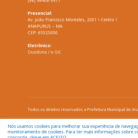
(98) 98408-9977
Presencial:
Av. João Francisco Monteles, 2001 \ Centro \
ANAPURUS – MA
CEP: 65525000
Eletrônico:
Ouvidoria
/
e-SIC
Todos os direitos reservados a Prefeitura Municipal de An
Nós usamos cookies para melhorar sua experiência de navegação
monitoramento de cookies. Para ter mais informações sobre como
concorda, clique em ACEITO.