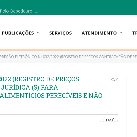
Escola Municipal Vicentina Vieira dos Santos, no Polo Bebedouro, recebeu materiais para a implantação do Cantinho da Leitura e da Sala Multidisciplinar.
PUBLICAÇÕES
SERVIÇOS
ATENDIMENTO
T
PREGÃO ELETRÔNICO Nº 032/2022 (REGISTRO DE PREÇOS CONTRATAÇÃO DE PESSOA (S) JURÍDICA (S) PARA FORN
022 (REGISTRO DE PREÇOS
0
JURÍDICA (S) PARA
ALIMENTÍCIOS PERECÍVEIS E NÃO
LICITAÇÕES