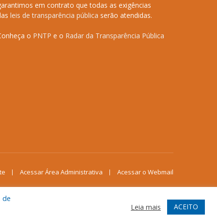
garantimos em contrato que todas as exigências
das
leis de transparência pública
serão atendidas.
Conheça o
PNTP
e o
Radar da Transparência Pública
te
Acessar Área Administrativa
Acessar o Webmail
a de
ACEITO
Leia mais