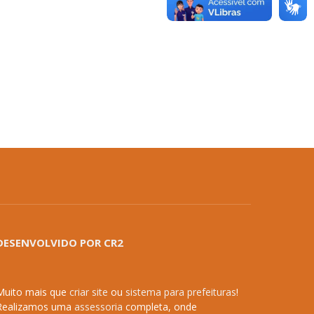
DESENVOLVIDO POR CR2
Muito mais que
criar site
ou
sistema para prefeituras
!
Realizamos uma
assessoria
completa, onde