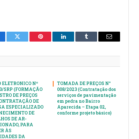
cebook
Twitter
Pinterest
LinkedIn
Tumblr
E-
mail
 ELETRONICO Nº
TOMADA DE PREÇOS N°
23/SRP (FORMAÇÃO
008/2023 (Contratação dos
ISTRO DE PREÇOS
serviços de pavimentação
ONTRATAÇÃO DE
em pedra no Bairro
A ESPECIALIZADO
Aparecida – Etapa 02,
NECIMENTO DE
conforme projeto básico)
HOS DE AR-
IONADO, PARA
R ÀS
IDADES DA