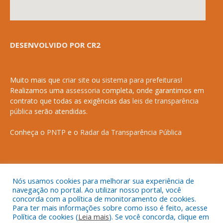
DESENVOLVIDO POR CR2
Muito mais que
criar site
ou
sistema para prefeituras
!
Realizamos uma
assessoria
completa, onde garantimos em
contrato que todas as exigências das
leis de transparência
pública
serão atendidas.
Conheça o
PNTP
e o
Radar da Transparência Pública
Nós usamos cookies para melhorar sua experiência de
Todos os direitos reservados a Prefeitura Municipal de Anapurus.
navegação no portal. Ao utilizar nosso portal, você
concorda com a política de monitoramento de cookies.
Para ter mais informações sobre como isso é feito, acesse
Política de cookies (
Leia mais
). Se você concorda, clique em