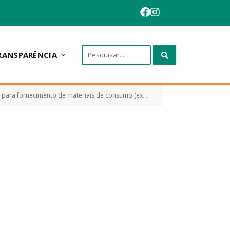
RANSPARÊNCIA
ornecimento de materiais de consumo (expediente))
CONTRATO Nº 
»