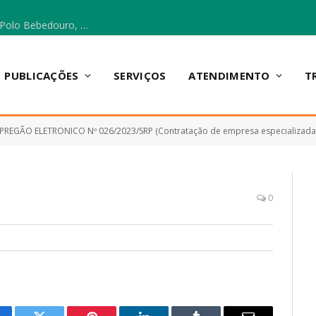
Escola Municipal Vicentina Vieira dos Santos, no Polo Bebedouro, recebeu materiais para a implantação do Cantinho da Leitura e da Sala Multidisciplinar.
PUBLICAÇÕES
SERVIÇOS
ATENDIMENTO
T
PREGÃO ELETRONICO Nº 026/2023/SRP (Contratação de empresa especializada para f
0