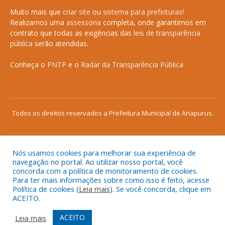
Muito mais que
criar site
ou
sistema para prefeituras
!
Realizamos uma
assessoria
completa, onde garantimos em
contrato que todas as exigências das
leis de transparência
pública
serão atendidas.
Conheça o
PNTP
e o
Radar da Transparência Pública
Todos os direitos reservados a Prefeitura Municipal de Anapurus.
Nós usamos cookies para melhorar sua experiência de
Mapa do Site
Acessar Área Administrativa
navegação no portal. Ao utilizar nosso portal, você
concorda com a política de monitoramento de cookies.
Acessar o Webmail
Para ter mais informações sobre como isso é feito, acesse
Política de cookies (
Leia mais
). Se você concorda, clique em
ACEITO.
ACEITO
Leia mais