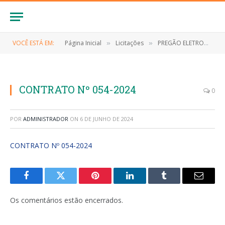
VOCÊ ESTÁ EM:
Página Inicial
Licitações
PREGÃO ELETRONICO Nº 026/2023/SRP (Contratação de empresa especializada para fornecimento de materiais de consumo (expediente))
»
»
CONTRATO Nº 054-2024
0
POR
ADMINISTRADOR
ON
6 DE JUNHO DE 2024
CONTRATO Nº 054-2024
Facebook
Twitter
Pinterest
LinkedIn
Tumblr
E-
mail
Os comentários estão encerrados.