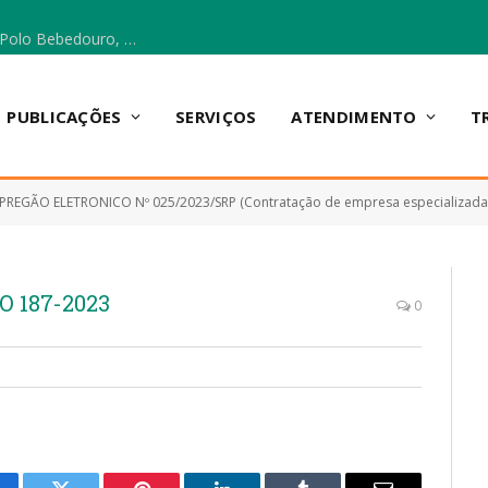
Escola Municipal Vicentina Vieira dos Santos, no Polo Bebedouro, recebeu materiais para a implantação do Cantinho da Leitura e da Sala Multidisciplinar.
PUBLICAÇÕES
SERVIÇOS
ATENDIMENTO
T
PREGÃO ELETRONICO Nº 025/2023/SRP (Contratação de empresa especializada para f
 187-2023
0