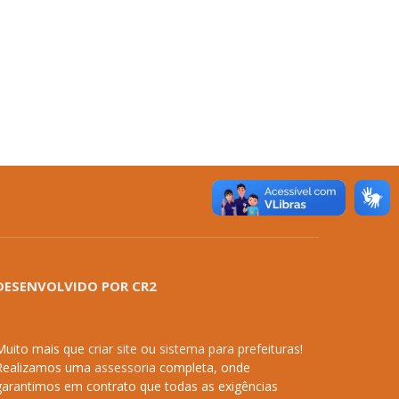
DESENVOLVIDO POR CR2
Muito mais que
criar site
ou
sistema para prefeituras
!
Realizamos uma
assessoria
completa, onde
garantimos em contrato que todas as exigências