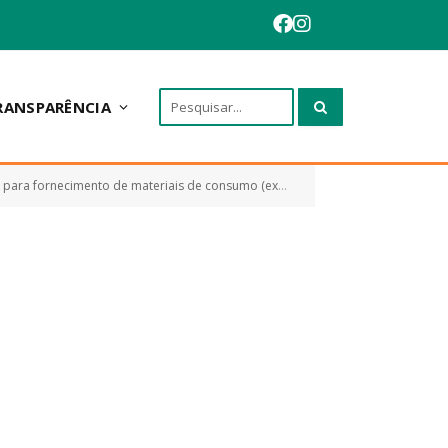
RANSPARÊNCIA
ornecimento de materiais de consumo (expediente))
TERMO ADITIV
»