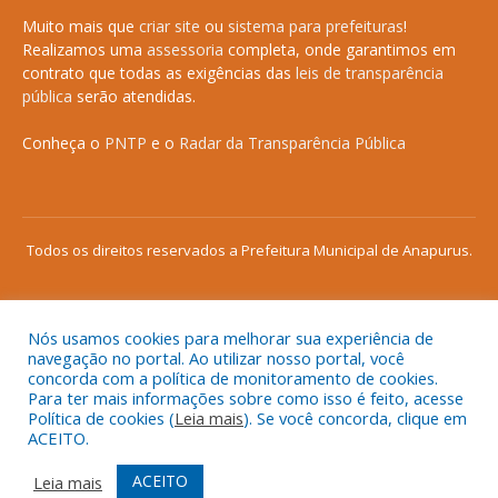
Muito mais que
criar site
ou
sistema para prefeituras
!
Realizamos uma
assessoria
completa, onde garantimos em
contrato que todas as exigências das
leis de transparência
pública
serão atendidas.
Conheça o
PNTP
e o
Radar da Transparência Pública
Todos os direitos reservados a Prefeitura Municipal de Anapurus.
Nós usamos cookies para melhorar sua experiência de
Mapa do Site
Acessar Área Administrativa
navegação no portal. Ao utilizar nosso portal, você
concorda com a política de monitoramento de cookies.
Acessar o Webmail
Para ter mais informações sobre como isso é feito, acesse
Política de cookies (
Leia mais
). Se você concorda, clique em
ACEITO.
ACEITO
Leia mais