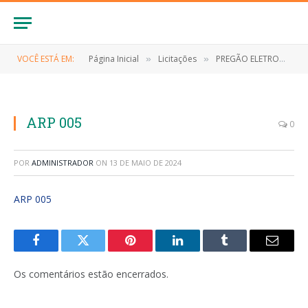
VOCÊ ESTÁ EM:
Página Inicial
Licitações
PREGÃO ELETRONICO Nº 025/2023/SRP (Contratação de empresa especializada para fornecimento de materiais de consumo (expediente))
»
»
ARP 005
0
POR
ADMINISTRADOR
ON
13 DE MAIO DE 2024
ARP 005
Facebook
Twitter
Pinterest
LinkedIn
Tumblr
E-
mail
Os comentários estão encerrados.