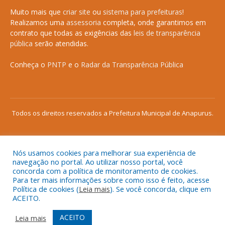
Muito mais que
criar site
ou
sistema para prefeituras
!
Realizamos uma
assessoria
completa, onde garantimos em
contrato que todas as exigências das
leis de transparência
pública
serão atendidas.
Conheça o
PNTP
e o
Radar da Transparência Pública
Todos os direitos reservados a Prefeitura Municipal de Anapurus.
Nós usamos cookies para melhorar sua experiência de
Mapa do Site
Acessar Área Administrativa
navegação no portal. Ao utilizar nosso portal, você
concorda com a política de monitoramento de cookies.
Acessar o Webmail
Para ter mais informações sobre como isso é feito, acesse
Política de cookies (
Leia mais
). Se você concorda, clique em
ACEITO.
ACEITO
Leia mais