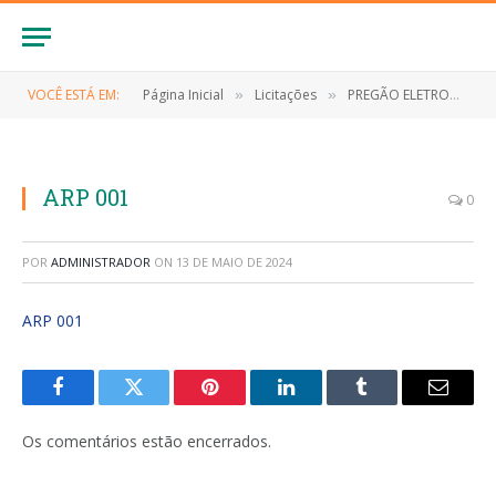
VOCÊ ESTÁ EM:
Página Inicial
Licitações
PREGÃO ELETRONICO Nº 025/2023/SRP (Contratação de empresa especializada para fornecimento de materiais de consumo (expediente))
»
»
ARP 001
0
POR
ADMINISTRADOR
ON
13 DE MAIO DE 2024
ARP 001
Facebook
Twitter
Pinterest
LinkedIn
Tumblr
E-
mail
Os comentários estão encerrados.