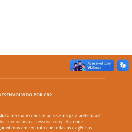
DESENVOLVIDO POR CR2
Muito mais que
criar site
ou
sistema para prefeituras
!
Realizamos uma
assessoria
completa, onde
garantimos em contrato que todas as exigências