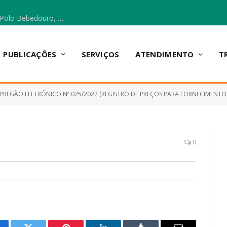
Escola Municipal Vicentina Vieira dos Santos, no Polo Bebedouro, recebeu materiais para a implantação do Cantinho da Leitura e da Sala Multidisciplinar.
PUBLICAÇÕES
SERVIÇOS
ATENDIMENTO
T
PREGÃO ELETRÔNICO Nº 025/2022 (REGISTRO DE PREÇOS PARA FORNECIMENTO D
0