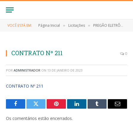
VOCÊ ESTÁ EM:
Página Inicial
Licitações
PREGÃO ELETRÔNICO Nº 025/2022 (REGISTRO DE PREÇOS PARA FORNECIMENTO DE MATERIAIS DE EXPEDIENTE)
»
»
CONTRATO Nº 211
0
POR
ADMINISTRADOR
ON
13 DE JANEIRO DE 2023
CONTRATO Nº 211
Facebook
Twitter
Pinterest
LinkedIn
Tumblr
E-
mail
Os comentários estão encerrados.