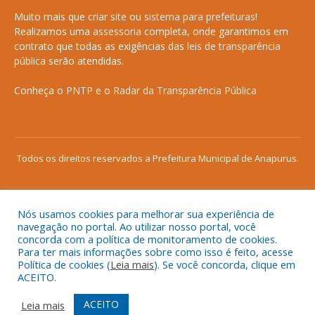
Muito mais que
criar site
ou
sistema para prefeituras
!
Realizamos uma
assessoria
completa, onde garantimos em
contrato que todas as exigências das
leis de transparência
pública
serão atendidas.
Conheça o
PNTP
e o
Radar da Transparência Pública
Todos os direitos reservados a Prefeitura Municipal de Anapurus.
Nós usamos cookies para melhorar sua experiência de
Mapa do Site
Acessar Área Administrativa
navegação no portal. Ao utilizar nosso portal, você
concorda com a política de monitoramento de cookies.
Acessar o Webmail
Para ter mais informações sobre como isso é feito, acesse
Política de cookies (
Leia mais
). Se você concorda, clique em
ACEITO.
ACEITO
Leia mais