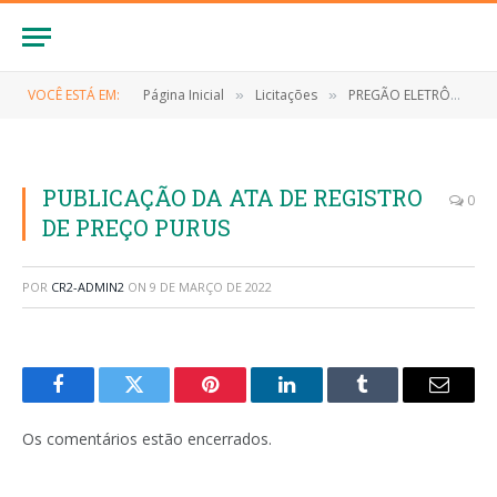
VOCÊ ESTÁ EM:
Página Inicial
Licitações
PREGÃO ELETRÔNICO Nº 025/2021 (CONTRATAÇÃO DE EMPRESA ESPECIALIZADA PARA O FORNECIMENTO DE MATERIAIS DE LIMPEZA E HIGIENE PESSOAL)
»
»
PUBLICAÇÃO DA ATA DE REGISTRO
0
DE PREÇO PURUS
POR
CR2-ADMIN2
ON
9 DE MARÇO DE 2022
Facebook
Twitter
Pinterest
LinkedIn
Tumblr
E-
mail
Os comentários estão encerrados.