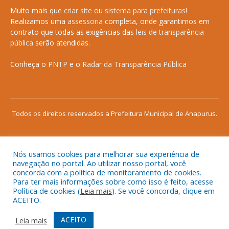
Muito mais que
criar site
ou
sistema para prefeituras
!
Realizamos uma
assessoria
completa, onde garantimos em
contrato que todas as exigências das
leis de transparência
pública
serão atendidas.
Conheça o
PNTP
e o
Radar da Transparência Pública
Todos os direitos reservados a Prefeitura Municipal de Anapurus.
Nós usamos cookies para melhorar sua experiência de
Mapa do Site
Acessar Área Administrativa
navegação no portal. Ao utilizar nosso portal, você
concorda com a política de monitoramento de cookies.
Acessar o Webmail
Para ter mais informações sobre como isso é feito, acesse
Política de cookies (
Leia mais
). Se você concorda, clique em
ACEITO.
ACEITO
Leia mais