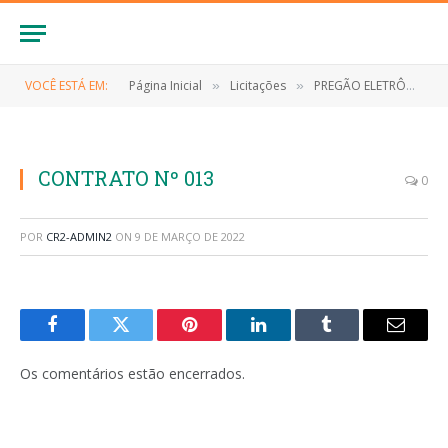
VOCÊ ESTÁ EM:
Página Inicial
Licitações
PREGÃO ELETRÔNICO Nº 025/2021 (CONTRATAÇÃO DE EMPRESA ESPECIALIZADA PARA O FORNECIMENTO DE MATERIAIS DE LIMPEZA E HIGIENE PESSOAL)
»
»
CONTRATO Nº 013
0
POR
CR2-ADMIN2
ON
9 DE MARÇO DE 2022
Facebook
Twitter
Pinterest
LinkedIn
Tumblr
E-
mail
Os comentários estão encerrados.