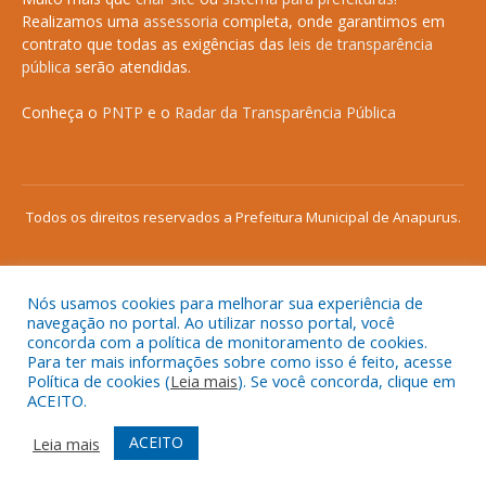
Realizamos uma
assessoria
completa, onde garantimos em
contrato que todas as exigências das
leis de transparência
pública
serão atendidas.
Conheça o
PNTP
e o
Radar da Transparência Pública
Todos os direitos reservados a Prefeitura Municipal de Anapurus.
Nós usamos cookies para melhorar sua experiência de
Mapa do Site
Acessar Área Administrativa
navegação no portal. Ao utilizar nosso portal, você
concorda com a política de monitoramento de cookies.
Acessar o Webmail
Para ter mais informações sobre como isso é feito, acesse
Política de cookies (
Leia mais
). Se você concorda, clique em
ACEITO.
ACEITO
Leia mais