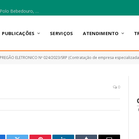
Escola Municipal Vicentina Vieira dos Santos, no Polo Bebedouro, recebeu materiais para a implantação do Cantinho da Leitura e da Sala Multidisciplinar.
PUBLICAÇÕES
SERVIÇOS
ATENDIMENTO
T
PREGÃO ELETRONICO Nº 024/2023/SRP (Contratação de empresa especializada para 
0