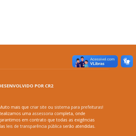
DESENVOLVIDO POR CR2
Muito mais que
criar site
ou
sistema para prefeituras
!
Realizamos uma
assessoria
completa, onde
garantimos em contrato que todas as exigências
das
leis de transparência pública
serão atendidas.