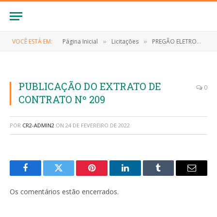
VOCÊ ESTÁ EM:
Página Inicial
Licitações
PREGÃO ELETRONICO Nº 024/2021 (CONTRATAÇÃO DE EMPRESA ESPECIALIZADA PARA O FORNECIMENTO DE MATERIAIS DE LIMPEZA E HIGIENE PESSOAL)
»
»
PUBLICAÇÃO DO EXTRATO DE
0
CONTRATO Nº 209
POR
CR2-ADMIN2
ON
24 DE FEVEREIRO DE 2022
Facebook
Twitter
Pinterest
LinkedIn
Tumblr
E-
mail
Os comentários estão encerrados.