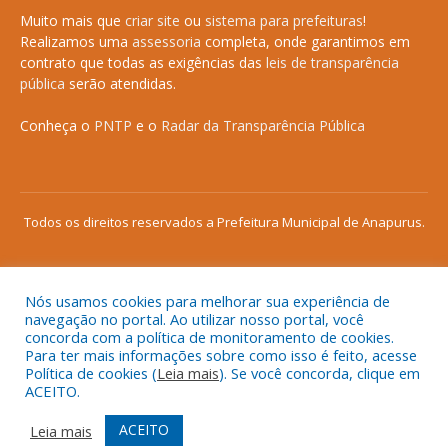
Muito mais que
criar site
ou
sistema para prefeituras
!
Realizamos uma
assessoria
completa, onde garantimos em
contrato que todas as exigências das
leis de transparência
pública
serão atendidas.
Conheça o
PNTP
e o
Radar da Transparência Pública
Todos os direitos reservados a Prefeitura Municipal de Anapurus.
Nós usamos cookies para melhorar sua experiência de
Mapa do Site
Acessar Área Administrativa
navegação no portal. Ao utilizar nosso portal, você
concorda com a política de monitoramento de cookies.
Acessar o Webmail
Para ter mais informações sobre como isso é feito, acesse
Política de cookies (
Leia mais
). Se você concorda, clique em
ACEITO.
ACEITO
Leia mais