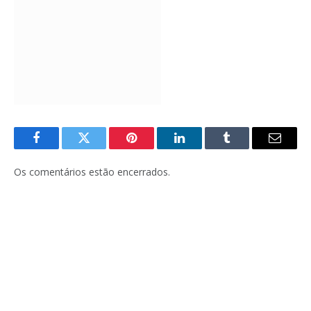
Facebook
Twitter
Pinterest
LinkedIn
Tumblr
E-
mail
Os comentários estão encerrados.