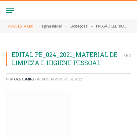
VOCÊ ESTÁ EM:
Página Inicial
Licitações
PREGÃO ELETRONICO Nº 024/2021 (CONTRATAÇÃO DE EMPRESA ESPECIALIZADA PARA O FORNECIMENTO DE MATERIAIS DE LIMPEZA E HIGIENE PESSOAL)
»
»
EDITAL PE_024_2021_MATERIAL DE
0
LIMPEZA E HIGIENE PESSOAL
POR
CR2-ADMIN2
ON
24 DE FEVEREIRO DE 2022