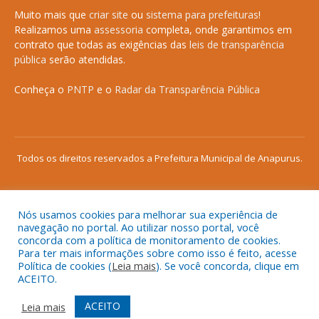
Muito mais que
criar site
ou
sistema para prefeituras
!
Realizamos uma
assessoria
completa, onde garantimos em
contrato que todas as exigências das
leis de transparência
pública
serão atendidas.
Conheça o
PNTP
e o
Radar da Transparência Pública
Todos os direitos reservados a Prefeitura Municipal de Anapurus.
Nós usamos cookies para melhorar sua experiência de
Mapa do Site
Acessar Área Administrativa
navegação no portal. Ao utilizar nosso portal, você
concorda com a política de monitoramento de cookies.
Acessar o Webmail
Para ter mais informações sobre como isso é feito, acesse
Política de cookies (
Leia mais
). Se você concorda, clique em
ACEITO.
ACEITO
Leia mais