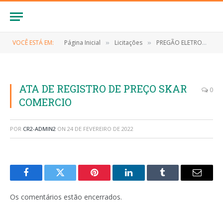
VOCÊ ESTÁ EM:
Página Inicial
Licitações
PREGÃO ELETRONICO Nº 024/2021 (CONTRATAÇÃO DE EMPRESA ESPECIALIZADA PARA O FORNECIMENTO DE MATERIAIS DE LIMPEZA E HIGIENE PESSOAL)
»
»
ATA DE REGISTRO DE PREÇO SKAR
0
COMERCIO
POR
CR2-ADMIN2
ON
24 DE FEVEREIRO DE 2022
Facebook
Twitter
Pinterest
LinkedIn
Tumblr
E-
mail
Os comentários estão encerrados.