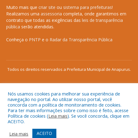
Muito mais que
criar site
ou
sistema para prefeituras
!
Realizamos uma
assessoria
completa, onde garantimos em
contrato que todas as exigências das
leis de transparência
pública
serão atendidas.
Conheça o
PNTP
e o
Radar da Transparência Pública
Todos os direitos reservados a Prefeitura Municipal de Anapurus.
Nós usamos cookies para melhorar sua experiência de
Mapa do Site
Acessar Área Administrativa
navegação no portal. Ao utilizar nosso portal, você
concorda com a política de monitoramento de cookies.
Acessar o Webmail
Para ter mais informações sobre como isso é feito, acesse
Política de cookies (
Leia mais
). Se você concorda, clique em
ACEITO.
ACEITO
Leia mais