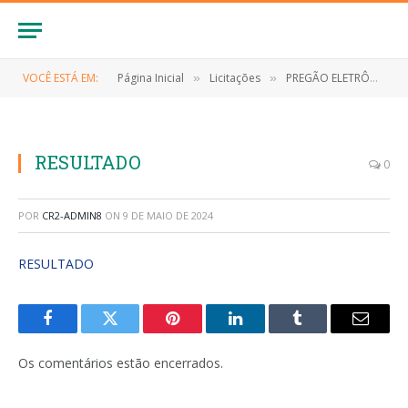
VOCÊ ESTÁ EM:
Página Inicial
Licitações
PREGÃO ELETRÔNICO Nº 022/2023-SRP (FUTURA E EVENTUAL CONTRATAÇÃO DE EMPRESA ESPECIALIZADA PARA O FORNECIMENTO DE MATERIAIS DE LIMPEZA E HIGIENE PESSOAL)
»
»
RESULTADO
0
POR
CR2-ADMIN8
ON
9 DE MAIO DE 2024
RESULTADO
Facebook
Twitter
Pinterest
LinkedIn
Tumblr
E-
mail
Os comentários estão encerrados.