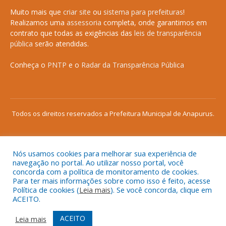
Muito mais que
criar site
ou
sistema para prefeituras
!
Realizamos uma
assessoria
completa, onde garantimos em
contrato que todas as exigências das
leis de transparência
pública
serão atendidas.
Conheça o
PNTP
e o
Radar da Transparência Pública
Todos os direitos reservados a Prefeitura Municipal de Anapurus.
Nós usamos cookies para melhorar sua experiência de
Mapa do Site
Acessar Área Administrativa
navegação no portal. Ao utilizar nosso portal, você
concorda com a política de monitoramento de cookies.
Acessar o Webmail
Para ter mais informações sobre como isso é feito, acesse
Política de cookies (
Leia mais
). Se você concorda, clique em
ACEITO.
ACEITO
Leia mais