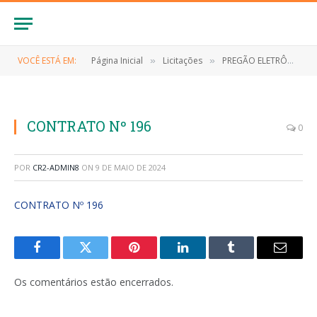
VOCÊ ESTÁ EM:
Página Inicial
Licitações
PREGÃO ELETRÔNICO Nº 022/2023-SRP (FUTURA E EVENTUAL CONTRATAÇÃO DE EMPRESA ESPECIALIZADA PARA O FORNECIMENTO DE MATERIAIS DE LIMPEZA E HIGIENE PESSOAL)
»
»
CONTRATO Nº 196
0
POR
CR2-ADMIN8
ON
9 DE MAIO DE 2024
CONTRATO Nº 196
Facebook
Twitter
Pinterest
LinkedIn
Tumblr
E-
mail
Os comentários estão encerrados.