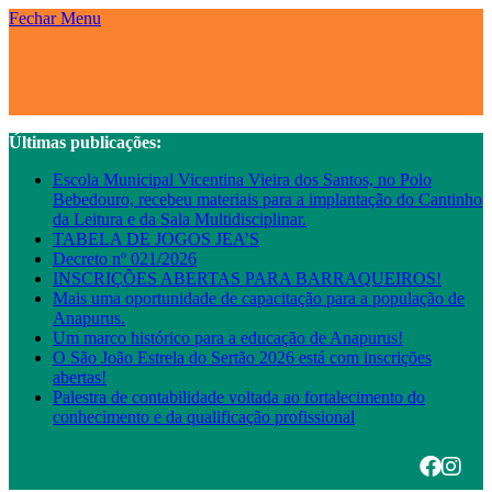
Fechar Menu
Últimas publicações:
Escola Municipal Vicentina Vieira dos Santos, no Polo
Bebedouro, recebeu materiais para a implantação do Cantinho
da Leitura e da Sala Multidisciplinar.
TABELA DE JOGOS JEA’S
Decreto nº 021/2026
INSCRIÇÕES ABERTAS PARA BARRAQUEIROS!
Mais uma oportunidade de capacitação para a população de
Anapurus.
Um marco histórico para a educação de Anapurus!
O São João Estrela do Sertão 2026 está com inscrições
abertas!
Palestra de contabilidade voltada ao fortalecimento do
conhecimento e da qualificação profissional