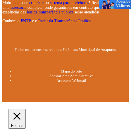
Muito mais que
criar site
ou
sistema para prefeituras
! Realizamos
uma
assessoria
completa, onde garantimos em contrato que todas as
exigências das
leis de transparência pública
serão atendidas.
Conheça o
PNTP
e o
Radar da Transparência Pública
Todos os direitos reservados a Prefeitura Municipal de Anapurus.
Mapa do Site
Acessar Área Administrativa
Acessar o Webmail
Fechar