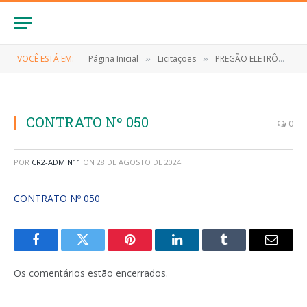
VOCÊ ESTÁ EM:
Página Inicial
Licitações
PREGÃO ELETRÔNICO Nº 021/2023-SRP (FUTURA E EVENTUAL CONTRATAÇÃO DE PESSOA (S) JURÍDICA (S) PARA FORNECIMENTO DE GÊNEROS ALIMENTÍCIOS PERECÍVEIS E NÃO PERECÍVEIS, DE INTERESSE DA SECRETARIA MUNICIPAL DE ADMINISTRAÇÃO DO MUNICÍPIO DE ANAPURUS/MA)
»
»
CONTRATO Nº 050
0
POR
CR2-ADMIN11
ON
28 DE AGOSTO DE 2024
CONTRATO Nº 050
Facebook
Twitter
Pinterest
LinkedIn
Tumblr
E-
mail
Os comentários estão encerrados.