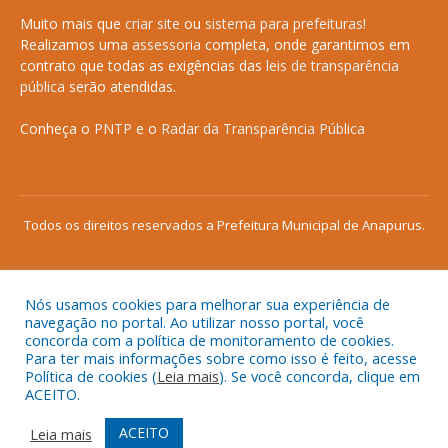
Muito mais que
criar site
ou
sistema para prefeituras
!
Realizamos uma
assessoria
completa, onde garantimos em
contrato que todas as exigências das
leis de transparência
pública
serão atendidas.
Conheça o
PNTP
e o
Radar da Transparência Pública
Todos os direitos reservados a Prefeitura Municipal de Anapurus.
Nós usamos cookies para melhorar sua experiência de
Mapa do Site
Acessar Área Administrativa
navegação no portal. Ao utilizar nosso portal, você
concorda com a política de monitoramento de cookies.
Acessar o Webmail
Para ter mais informações sobre como isso é feito, acesse
Política de cookies (
Leia mais
). Se você concorda, clique em
ACEITO.
ACEITO
Leia mais