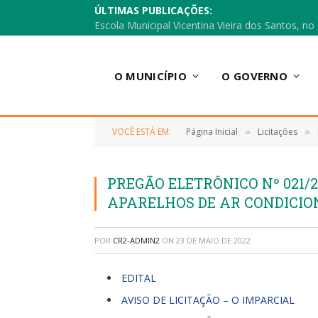
ÚLTIMAS PUBLICAÇÕES:
O MUNICÍPIO
O GOVERNO
VOCÊ ESTÁ EM:
Página Inicial
Licitações
»
»
PREGÃO ELETRÔNICO Nº 021/2
APARELHOS DE AR CONDICIO
POR
CR2-ADMIN2
ON
23 DE MAIO DE 2022
EDITAL
AVISO DE LICITAÇÃO – O IMPARCIAL