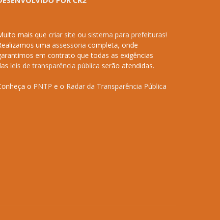
DESENVOLVIDO POR CR2
Muito mais que
criar site
ou
sistema para prefeituras
!
Realizamos uma
assessoria
completa, onde
garantimos em contrato que todas as exigências
das
leis de transparência pública
serão atendidas.
Conheça o
PNTP
e o
Radar da Transparência Pública