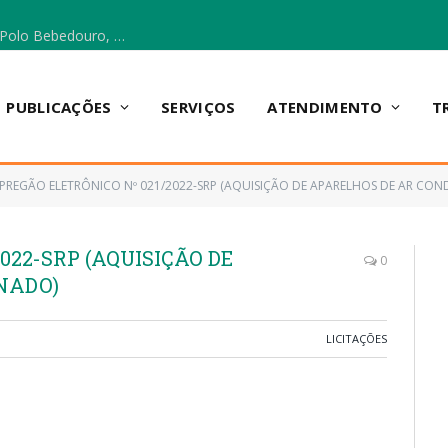
Escola Municipal Vicentina Vieira dos Santos, no Polo Bebedouro, recebeu materiais para a implantação do Cantinho da Leitura e da Sala Multidisciplinar.
PUBLICAÇÕES
SERVIÇOS
ATENDIMENTO
T
PREGÃO ELETRÔNICO Nº 021/2022-SRP (AQUISIÇÃO DE APARELHOS DE AR CON
022-SRP (AQUISIÇÃO DE
0
NADO)
LICITAÇÕES