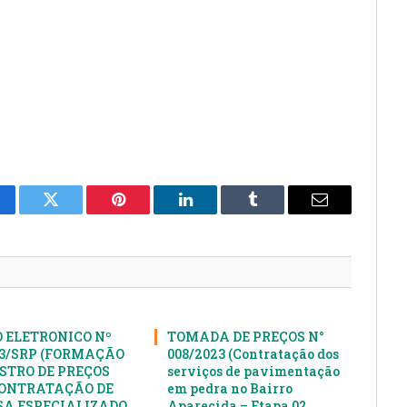
cebook
Twitter
Pinterest
LinkedIn
Tumblr
E-
mail
 ELETRONICO Nº
TOMADA DE PREÇOS N°
23/SRP (FORMAÇÃO
008/2023 (Contratação dos
ISTRO DE PREÇOS
serviços de pavimentação
ONTRATAÇÃO DE
em pedra no Bairro
A ESPECIALIZADO
Aparecida – Etapa 02,