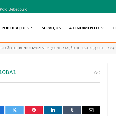
Escola Municipal Vicentina Vieira dos Santos, no Polo Bebedouro, recebeu materiais para a implantação do Cantinho da Leitura e da Sala Multidisciplinar.
PUBLICAÇÕES
SERVIÇOS
ATENDIMENTO
T
PREGÃO ELETRONICO Nº 021/2021 (CONTRATAÇÃO DE PESSOA (S) JURÍDICA (S) PARA FORNECIMENTO DE MATERI
GLOBAL
0
cebook
Twitter
Pinterest
LinkedIn
Tumblr
E-