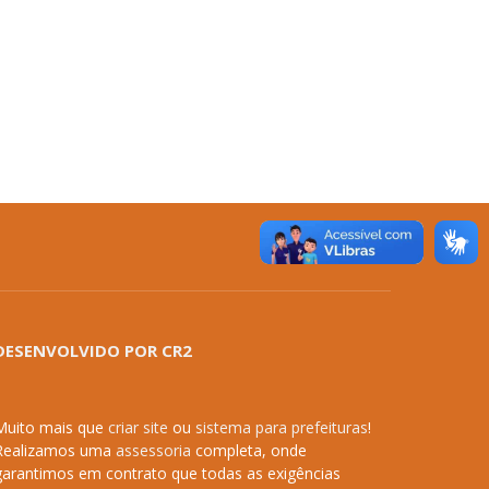
DESENVOLVIDO POR CR2
Muito mais que
criar site
ou
sistema para prefeituras
!
Realizamos uma
assessoria
completa, onde
garantimos em contrato que todas as exigências