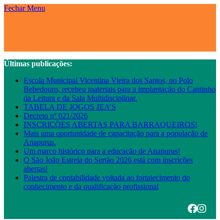
Fechar Menu
Últimas publicações:
Escola Municipal Vicentina Vieira dos Santos, no Polo
Bebedouro, recebeu materiais para a implantação do Cantinho
da Leitura e da Sala Multidisciplinar.
TABELA DE JOGOS JEA’S
Decreto nº 021/2026
INSCRIÇÕES ABERTAS PARA BARRAQUEIROS!
Mais uma oportunidade de capacitação para a população de
Anapurus.
Um marco histórico para a educação de Anapurus!
O São João Estrela do Sertão 2026 está com inscrições
abertas!
Palestra de contabilidade voltada ao fortalecimento do
conhecimento e da qualificação profissional