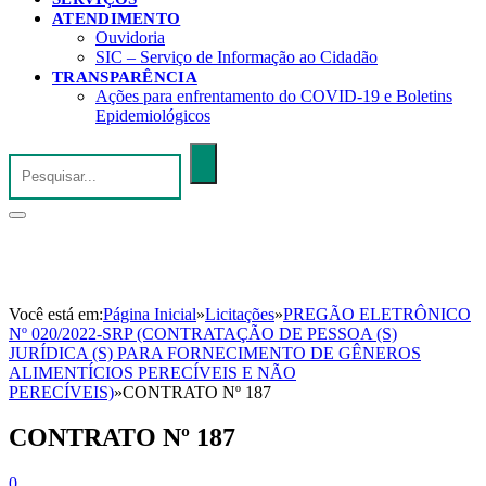
ATENDIMENTO
Ouvidoria
SIC – Serviço de Informação ao Cidadão
TRANSPARÊNCIA
Ações para enfrentamento do COVID-19 e Boletins
Epidemiológicos
Você está em:
Página Inicial
»
Licitações
»
PREGÃO ELETRÔNICO
Nº 020/2022-SRP (CONTRATAÇÃO DE PESSOA (S)
JURÍDICA (S) PARA FORNECIMENTO DE GÊNEROS
ALIMENTÍCIOS PERECÍVEIS E NÃO
PERECÍVEIS)
»
CONTRATO Nº 187
CONTRATO Nº 187
0