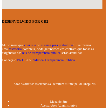
DESENVOLVIDO POR CR2
Muito mais que
criar site
ou
sistema para prefeituras
! Realizamos
uma
assessoria
completa, onde garantimos em contrato que todas as
exigências das
leis de transparência pública
serão atendidas.
Conheça o
PNTP
e o
Radar da Transparência Pública
Todos os direitos reservados a Prefeitura Municipal de Anapurus.
Mapa do Site
Acessar Área Administrativa