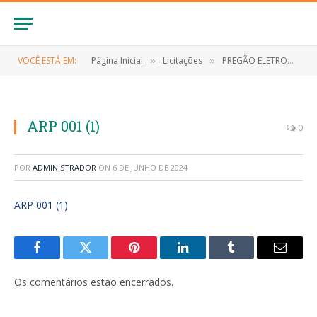
VOCÊ ESTÁ EM:
Página Inicial
Licitações
PREGÃO ELETRONICO Nº 019/2023/SRP (CONTRATAÇÃO DE EMPRESA PARA DESENVOLVIMENTO DA EXECUÇÃO DE SERVIÇOS PROFISSIONAIS ESPECIALIZADOS NA ASSISTÊNCIA TÉCNICA, GERENCIAMENTO E ASSESSORIA TÉCNICA DE SERVIÇOS DE ENGENHARIA PARA ATENDER O MUNÍCIPIO DE ANAPURUS/ MA)
»
»
ARP 001 (1)
0
POR
ADMINISTRADOR
ON
6 DE JUNHO DE 2024
ARP 001 (1)
Facebook
Twitter
Pinterest
LinkedIn
Tumblr
E-
mail
Os comentários estão encerrados.