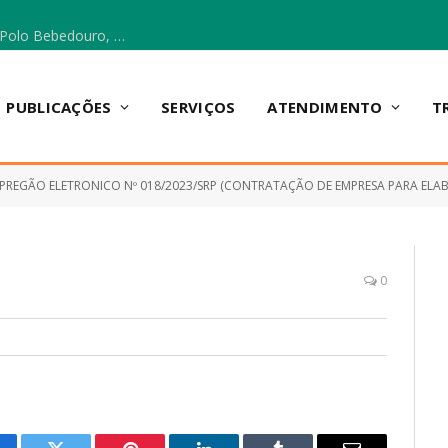
Escola Municipal Vicentina Vieira dos Santos, no Polo Bebedouro, recebeu materiais para a implantação do Cantinho da Leitura e da Sala Multidisciplinar.
PUBLICAÇÕES
SERVIÇOS
ATENDIMENTO
T
PREGÃO ELETRONICO Nº 018/2023/SRP (CONTRATAÇÃO DE EMPRESA PARA ELABORAÇÃO DO PROJETO ELÉTRICO E EFETIVAÇÃO DO MESMO JUNTO À CONCESSIONÁRIA DE ENERGIA ELÉTRICA E O FORNECIMENTO E INSTALAÇÃO DE TODOS OS MATERIAIS E EQUIPAMEN
0