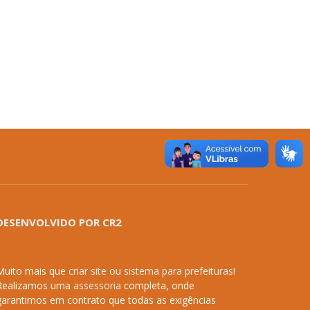
DESENVOLVIDO POR CR2
Muito mais que
criar site
ou
sistema para prefeituras
!
Realizamos uma
assessoria
completa, onde
garantimos em contrato que todas as exigências