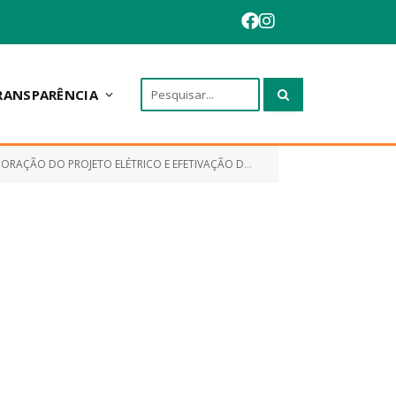
RANSPARÊNCIA
TOS INERENTES AO SISTEMAS DE GERAÇÃO DE ENERGIA FOTOVOLTAICA, TIPO ON-GRID, PROJETADO, PARA O PRÉDIO DA SECRETARIA MUNICIPAL DE EDUCAÇÃO)