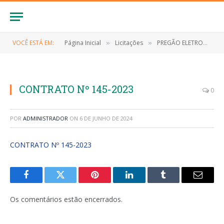
VOCÊ ESTÁ EM:
Página Inicial
Licitações
PREGÃO ELETRONICO Nº 014/2023/SRP (AQUISIÇÃO DE SUPRIMENTOS, EQUIPAMENTOS E ELETRÔNICOS DE INFORMÁTICA, PARA ATENDER AS NECESSIDADES PRECÍPUAS DE ASSISTÊNCIA SOCIAL DE ANAPURUS/MA)
»
»
CONTRATO Nº 145-2023
0
POR
ADMINISTRADOR
ON
6 DE JUNHO DE 2024
CONTRATO Nº 145-2023
Facebook
Twitter
Pinterest
LinkedIn
Tumblr
E-
mail
Os comentários estão encerrados.