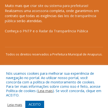
Muito mais que
criar site
ou
sistema para prefeituras
!
Realizamos uma
assessoria
completa, onde garantimos em
contrato que todas as exigências das
leis de transparência
pública
serão atendidas.
Conheça o
PNTP
e o
Radar da Transparência Pública
Todos os direitos reservados a Prefeitura Municipal de Anapurus.
Nós usamos cookies para melhorar sua experiência de
Mapa do Site
Acessar Área Administrativa
navegação no portal. Ao utilizar nosso portal, você
concorda com a política de monitoramento de cookies.
Acessar o Webmail
Para ter mais informações sobre como isso é feito, acesse
Política de cookies (
Leia mais
). Se você concorda, clique em
ACEITO.
ACEITO
Leia mais