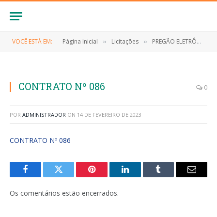
VOCÊ ESTÁ EM:
Página Inicial
Licitações
PREGÃO ELETRÔNICO Nº 011/2022-SRP (AQUISIÇÃO DE MEDICAMENTOS DE USO HOSPITALAR)
»
»
CONTRATO Nº 086
0
POR
ADMINISTRADOR
ON
14 DE FEVEREIRO DE 2023
CONTRATO Nº 086
Facebook
Twitter
Pinterest
LinkedIn
Tumblr
E-
mail
Os comentários estão encerrados.