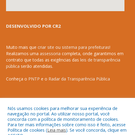
DESENVOLVIDO POR CR2
Muito mais que
criar site
ou
sistema para prefeituras
!
Realizamos uma
assessoria
completa, onde garantimos em
contrato que todas as exigências das
leis de transparência
pública
serão atendidas.
Conheça o
PNTP
e o
Radar da Transparência Pública
Nós usamos cookies para melhorar sua experiência de
Todos os direitos reservados a Prefeitura Municipal de Anapurus.
navegação no portal. Ao utilizar nosso portal, você
concorda com a política de monitoramento de cookies.
Para ter mais informações sobre como isso é feito, acesse
Política de cookies (
Leia mais
). Se você concorda, clique em