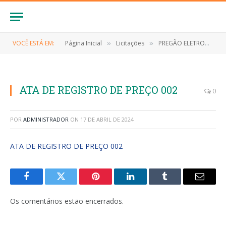
VOCÊ ESTÁ EM:
Página Inicial
Licitações
PREGÃO ELETRONICO Nº 008/2023/SRP (FORMAÇÃO DE REGISTRO DE PREÇOS PARA FUTURA E EVENTUAL CONTRATAÇÃO DE EMPRESA ESPECIALIZADA PARA FORNECIMENTO DE PNEUS E CALHAS PARA OS VEÍCULOS PERTENCENTES A SECRETARIA DE ADMINISTRAÇÃO DO MUNICÍPIO DE ANAPURUS/MA)
»
»
ATA DE REGISTRO DE PREÇO 002
0
POR
ADMINISTRADOR
ON
17 DE ABRIL DE 2024
ATA DE REGISTRO DE PREÇO 002
Facebook
Twitter
Pinterest
LinkedIn
Tumblr
E-
mail
Os comentários estão encerrados.