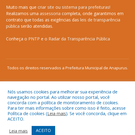
Muito mais que
criar site
ou
sistema para prefeituras
!
Realizamos uma
assessoria
completa, onde garantimos em
contrato que todas as exigências das
leis de transparência
pública
serão atendidas.
Conheça o
PNTP
e o
Radar da Transparência Pública
Todos os direitos reservados a Prefeitura Municipal de Anapurus.
Nós usamos cookies para melhorar sua experiência de
Mapa do Site
Acessar Área Administrativa
navegação no portal. Ao utilizar nosso portal, você
concorda com a política de monitoramento de cookies.
Acessar o Webmail
Para ter mais informações sobre como isso é feito, acesse
Política de cookies (
Leia mais
). Se você concorda, clique em
ACEITO.
ACEITO
Leia mais