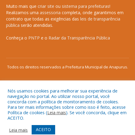
Muito mais que
criar site
ou
sistema para prefeituras
!
Realizamos uma
assessoria
completa, onde garantimos em
contrato que todas as exigências das
leis de transparência
pública
serão atendidas.
Conheça o
PNTP
e o
Radar da Transparência Pública
Todos os direitos reservados a Prefeitura Municipal de Anapurus.
Nós usamos cookies para melhorar sua experiência de
Mapa do Site
Acessar Área Administrativa
navegação no portal. Ao utilizar nosso portal, você
concorda com a política de monitoramento de cookies.
Acessar o Webmail
Para ter mais informações sobre como isso é feito, acesse
Política de cookies (
Leia mais
). Se você concorda, clique em
ACEITO.
ACEITO
Leia mais