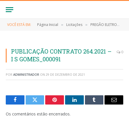
VOCÊ ESTÁ EM:
Página Inicial
Licitações
PREGÃO ELETRONICO Nº 008/2021 (EVENTUAL CONTRATAÇÃO DE PESSOA (S) JURÍDICA (S) PARA FORNECIMENTO DE COMBUSTÍVEIS AUTOMOTIVOS DERIVADOS DE PETRÓLEO (GASOLINA COMUM, ÓLEO DIESEL COMUM E ÓLEO DIESEL S10) E ÓLEOS LUBRIFICANTES)
»
»
PUBLICAÇÃO CONTRATO 264.2021 –
0
I S GOMES_000091
POR
ADMINISTRADOR
ON
29 DE DEZEMBRO DE 2021
Facebook
Twitter
Pinterest
LinkedIn
Tumblr
E-
mail
Os comentários estão encerrados.