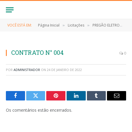
VOCÊ ESTÁ EM:
Página Inicial
Licitações
PREGÃO ELETRONICO Nº 008/2021 (EVENTUAL CONTRATAÇÃO DE PESSOA (S) JURÍDICA (S) PARA FORNECIMENTO DE COMBUSTÍVEIS AUTOMOTIVOS DERIVADOS DE PETRÓLEO (GASOLINA COMUM, ÓLEO DIESEL COMUM E ÓLEO DIESEL S10) E ÓLEOS LUBRIFICANTES)
»
»
CONTRATO N° 004
0
POR
ADMINISTRADOR
ON
24 DE JANEIRO DE 2022
Facebook
Twitter
Pinterest
LinkedIn
Tumblr
E-
mail
Os comentários estão encerrados.