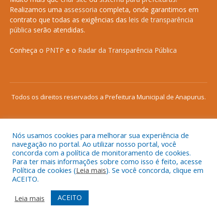
Realizamos uma
assessoria
completa, onde garantimos em
contrato que todas as exigências das
leis de transparência
pública
serão atendidas.
Conheça o
PNTP
e o
Radar da Transparência Pública
Todos os direitos reservados a Prefeitura Municipal de Anapurus.
Nós usamos cookies para melhorar sua experiência de
Mapa do Site
Acessar Área Administrativa
navegação no portal. Ao utilizar nosso portal, você
concorda com a política de monitoramento de cookies.
Acessar o Webmail
Para ter mais informações sobre como isso é feito, acesse
Política de cookies (
Leia mais
). Se você concorda, clique em
ACEITO.
ACEITO
Leia mais