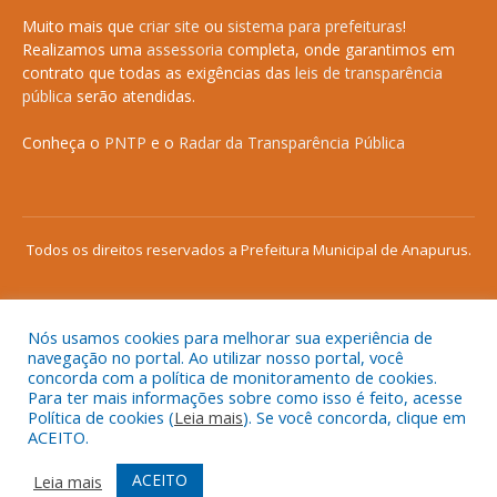
Muito mais que
criar site
ou
sistema para prefeituras
!
Realizamos uma
assessoria
completa, onde garantimos em
contrato que todas as exigências das
leis de transparência
pública
serão atendidas.
Conheça o
PNTP
e o
Radar da Transparência Pública
Todos os direitos reservados a Prefeitura Municipal de Anapurus.
Nós usamos cookies para melhorar sua experiência de
Mapa do Site
Acessar Área Administrativa
navegação no portal. Ao utilizar nosso portal, você
concorda com a política de monitoramento de cookies.
Acessar o Webmail
Para ter mais informações sobre como isso é feito, acesse
Política de cookies (
Leia mais
). Se você concorda, clique em
ACEITO.
ACEITO
Leia mais