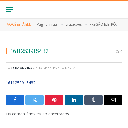
VOCÊ ESTÁ EM:
Página Inicial
Licitações
PREGÃO ELETRÔNICO Nº 008/2020-SRP (Aquisição de EPI’s, medicamento e materiais necessários ao enfretamento do Covid-19, para o Município de Milagres do Maranhão/MA)
»
»
1611253915482
0
POR
CR2-ADMIN3
ON
13 DE SETEMBRO DE 2021
1611253915482
Facebook
Twitter
Pinterest
LinkedIn
Tumblr
E-
mail
Os comentários estão encerrados.