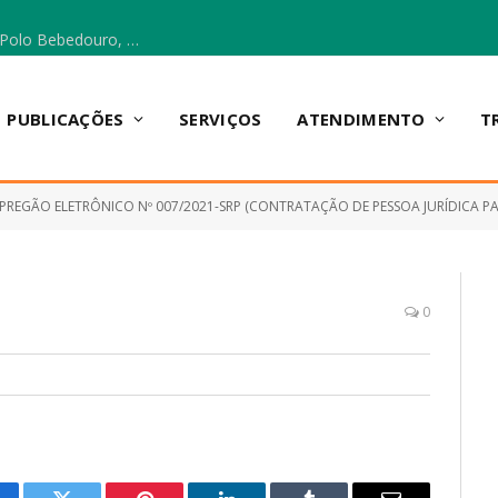
Escola Municipal Vicentina Vieira dos Santos, no Polo Bebedouro, recebeu materiais para a implantação do Cantinho da Leitura e da Sala Multidisciplinar.
PUBLICAÇÕES
SERVIÇOS
ATENDIMENTO
T
PREGÃO ELETRÔNICO Nº 007/2021-SRP (CONTRATAÇÃO DE PESSOA JURÍDICA PARA AQUISIÇÃO DE 2 AUTOMÓV
0