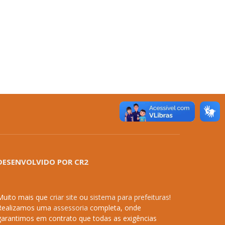
DESENVOLVIDO POR CR2
Muito mais que
criar site
ou
sistema para prefeituras
!
Realizamos uma
assessoria
completa, onde
garantimos em contrato que todas as exigências