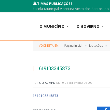
ÚLTIMAS PUBLICAÇÕES:
O MUNICÍPIO
O GOVERNO
VOCÊ ESTÁ EM:
Página Inicial
Licitações
»
»
1619103345873
POR
CR2-ADMIN7
ON
10 DE SETEMBRO DE 2021
1619103345873