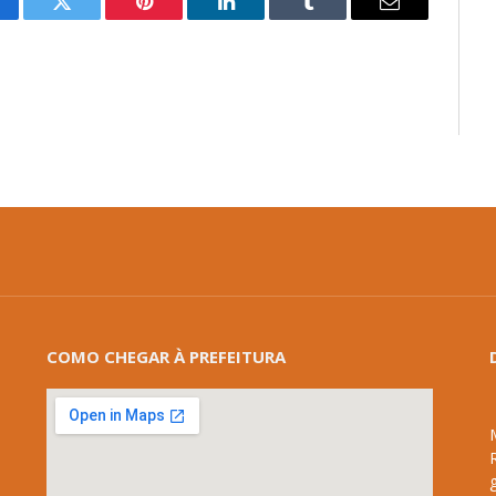
cebook
Twitter
Pinterest
LinkedIn
Tumblr
E-
mail
COMO CHEGAR À PREFEITURA