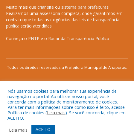
Muito mais que
criar site
ou
sistema para prefeituras
!
Realizamos uma
assessoria
completa, onde garantimos em
contrato que todas as exigências das
leis de transparência
pública
serão atendidas.
Conheça o
PNTP
e o
Radar da Transparência Pública
Todos os direitos reservados a Prefeitura Municipal de Anapurus.
Nós usamos cookies para melhorar sua experiência de
Mapa do Site
Acessar Área Administrativa
navegação no portal. Ao utilizar nosso portal, você
concorda com a política de monitoramento de cookies.
Acessar o Webmail
Para ter mais informações sobre como isso é feito, acesse
Política de cookies (
Leia mais
). Se você concorda, clique em
ACEITO.
ACEITO
Leia mais