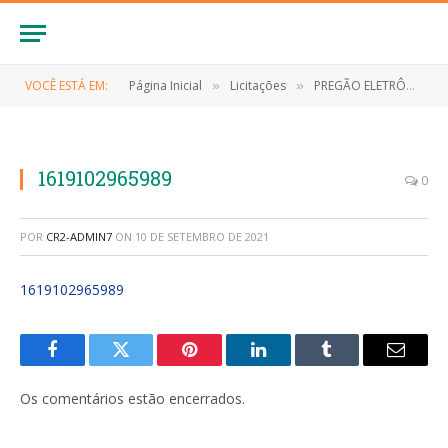
VOCÊ ESTÁ EM:
Página Inicial
Licitações
PREGÃO ELETRÔNICO Nº 007/2021-SRP (CONTRATAÇÃO DE PESSOA JURÍDICA PARA AQUISIÇÃO DE 2 AUTOMÓVEIS PARA ESTRUTURAÇÃO DA REDE DE SERVIÇO DO SISTEMA ÚNICO)
»
»
1619102965989
0
POR
CR2-ADMIN7
ON
10 DE SETEMBRO DE 2021
1619102965989
Facebook
Twitter
Pinterest
LinkedIn
Tumblr
E-
mail
Os comentários estão encerrados.