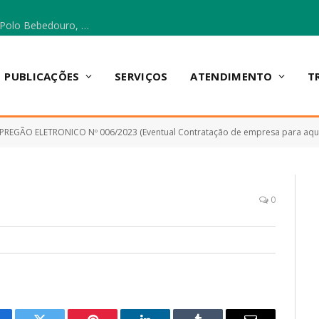
Escola Municipal Vicentina Vieira dos Santos, no Polo Bebedouro, recebeu materiais para a implantação do Cantinho da Leitura e da Sala Multidisciplinar.
PUBLICAÇÕES
SERVIÇOS
ATENDIMENTO
T
PREGÃO ELETRONICO Nº 006/2023 (Eventual Contratação de empresa para aquisi
0