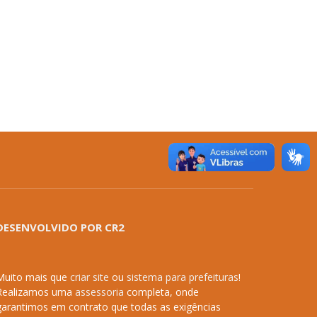
DESENVOLVIDO POR CR2
Muito mais que
criar site
ou
sistema para prefeituras
!
Realizamos uma
assessoria
completa, onde
garantimos em contrato que todas as exigências